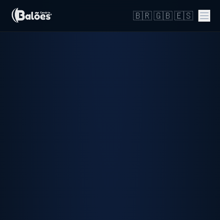
🇧🇷
🇬🇧
🇪🇸